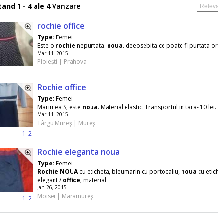
and 1 - 4 ale 4
Vanzare
rochie office
Type:
Femei
Este o
rochie
nepurtata.
noua
. deeosebita ce poate fi purtata or
Mar 11, 2015
Ploieşti | Prahova
Rochie office
Type:
Femei
Marimea S, este
noua
. Material elastic. Transportul in tara- 10 lei.
Mar 11, 2015
Târgu Mureş | Mureş
1
2
Rochie eleganta noua
Type:
Femei
Rochie
NOUA
cu eticheta, bleumarin cu portocaliu,
noua
cu etich
elegant /
office
, material
Jan 26, 2015
Moisei | Maramureş
1
2