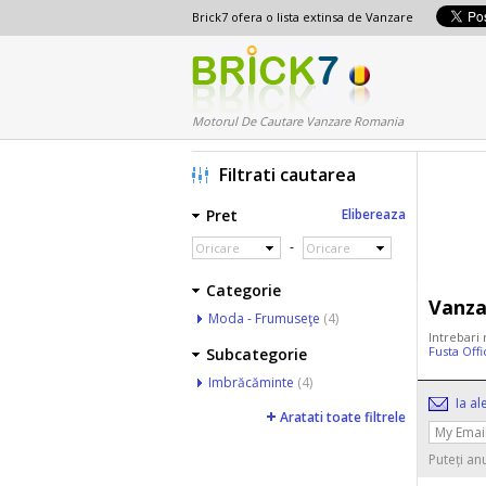
Brick7 ofera o lista extinsa de Vanzare
Motorul De Cautare Vanzare Romania
Filtrati cautarea
Pret
Elibereaza
-
Oricare
Oricare
Categorie
Vanza
Moda - Frumuseţe
(4)
Intrebari
Fusta Off
Subcategorie
Imbrăcăminte
(4)
Ia al
Aratati toate filtrele
Puteți an