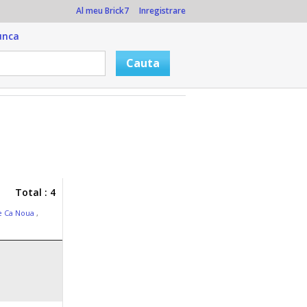
Al meu Brick7
Inregistrare
unca
Total : 4
ce Ca Noua
,