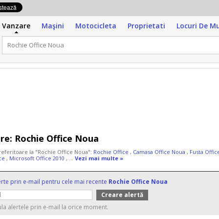
Vanzare
Maşini
Motocicleta
Proprietati
Locuri De M
re:
Rochie Office Noua
 referitoare la "Rochie Office Noua":
Rochie Office
,
Camasa Office Noua
,
Fusta Offi
ice
,
Microsoft Office 2010
, ...
Vezi mai multe »
erte prin e-mail pentru cele mai recente
Rochie Office Noua
ula alertele prin e-mail la orice moment.