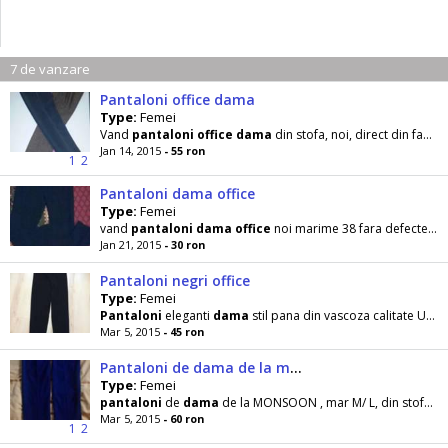
7 de vanzare
Pantaloni office dama
Type:
Femei
Vand
pantaloni
office
dama
din stofa, noi, direct din fabrica confectii, lucrat dupa sabloane si
Jan 14, 2015
- 55 ron
1
2
Pantaloni dama office
Type:
Femei
vand
pantaloni
dama
office
noi marime 38 fara defecte va astept pe pagina mea
Jan 21, 2015
- 30 ron
Pantaloni negri office
Type:
Femei
Pantaloni
eleganti
dama
stil pana din vascoza calitate UK marimea 34 / S 45 lei ( pret de eticheta
Mar 5, 2015
- 45 ron
Pantaloni de dama de la monsoon , m. m/ l, ca noi
Type:
Femei
pantaloni
de
dama
de la MONSOON , mar M/ L, din stofa bleumarin, model
Mar 5, 2015
- 60 ron
1
2