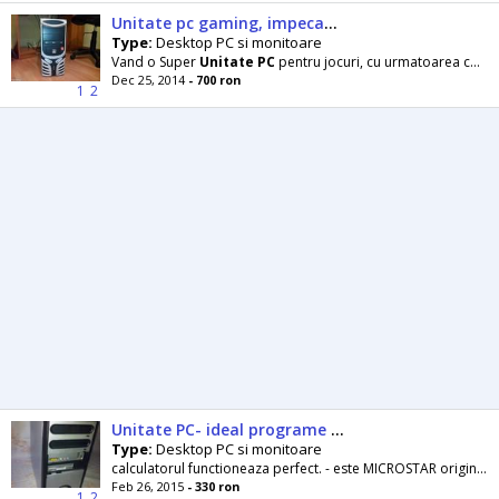
Unitate pc gaming, impecabila
Type:
Desktop PC si monitoare
Vand o Super
Unitate
PC
pentru jocuri, cu urmatoarea configuratie: - carcasa neagra super airflow
Dec 25, 2014
- 700 ron
1
2
Unitate PC- ideal programe contabilitate
Type:
Desktop PC si monitoare
calculatorul functioneaza perfect. - este MICROSTAR original model MED MT 199. - hard disk 160 Gb. - DVD- RW dual- layer. - procesor Intel de...
Feb 26, 2015
- 330 ron
1
2