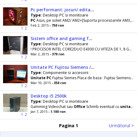
Pc performant: jocuri/ editare/ office/ aplicatii/ filme hd/
Type:
Desktop PC si monitoare
PC
Asus, pe soket AM2/ AM2+[Suporta procesoarele AM3, are ultima versiune BIOS] model placa de baza
Feb 2, 2015
- 750 ron
1
2
Sistem office and gaming fujitsu siemens
Type:
Desktop PC si monitoare
! PROCESOR INTEL CORE2DUO E4300 CU VITEZA DE 1, 8 GHZ 2 GB DDR2 MEMORIE HARD DISK 160 GB SATA 2
Mar 2, 2015
- 370 ron
1
2
Unitate PC Fujitsu Siemens / 1GB Video/ 2 GB DDR2/ Soket AM2
Type:
Componente si accesorii
Unitate
PC
Fujitsu Siemes Placa de baza : Fujitsu Siemens D2461- A2 , 4x DDR2 , 1 x PCI- EX , 2 x
Mar 10, 2015
- 350 ron
1
2
Desktop i5 2500k
Type:
Desktop PC si monitoare
Gamming Videochat sau
Office
Schimb eventual cu
unitate
Jan 7, 2015
- 1.100 ron
1
2
Pagina 1
Următorul >