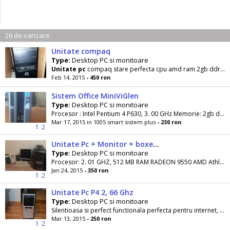
26 de vanzare
Unitate compaq
Type:
Desktop PC si monitoare
Unitate
pc
compaq stare perfecta cpu amd ram 2gb ddr3 hdd 500gb are hdmi video onbiard are si pci
Feb 14, 2015
- 450 ron
Sistem Office MiniViGlen
Type:
Desktop PC si monitoare
Procesor : Intel Pentium 4 P630, 3. 00 GHz Memorie: 2gb ddr 400
Mar 17, 2015 in 1005 smart sistem plus
- 230 ron
1
2
Unitate Pc + Monitor + boxe + tastatura
Type:
Desktop PC si monitoare
Procesor: 2. 01 GHZ, 512 MB RAM RADEON 9550 AMD Athlon 64 Procesor 3000+ Microsoft
Jan 24, 2015
- 350 ron
1
2
Unitate Pc P4 2, 66 Ghz
Type:
Desktop PC si monitoare
Silentioasa si perfect functionala perfecta pentru internet, filme si
Mar 13, 2015
- 250 ron
1
2