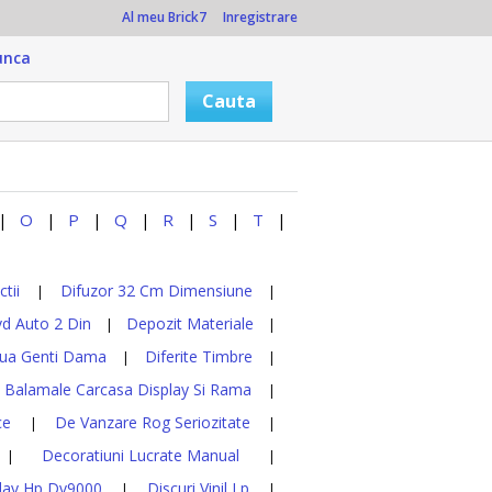
Al meu Brick7
Inregistrare
unca
O
P
Q
R
S
T
|
|
|
|
|
|
|
tii
Difuzor 32 Cm Dimensiune
|
|
d Auto 2 Din
Depozit Materiale
|
|
ua Genti Dama
Diferite Timbre
|
|
y Balamale Carcasa Display Si Rama
|
ce
De Vanzare Rog Seriozitate
|
|
Decoratiuni Lucrate Manual
|
|
lay Hp Dv9000
Discuri Vinil Lp
|
|