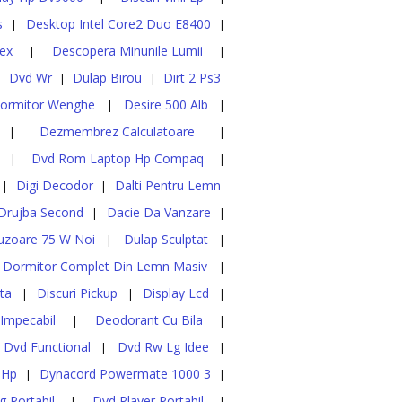
s
Desktop Intel Core2 Duo E8400
|
|
lex
Descopera Minunile Lumii
|
|
Dvd Wr
Dulap Birou
Dirt 2 Ps3
|
|
|
ormitor Wenghe
Desire 500 Alb
|
|
Dezmembrez Calculatoare
|
|
Dvd Rom Laptop Hp Compaq
|
|
Digi Decodor
Dalti Pentru Lemn
|
|
Drujba Second
Dacie Da Vanzare
|
|
uzoare 75 W Noi
Dulap Sculptat
|
|
Dormitor Complet Din Lemn Masiv
|
ta
Discuri Pickup
Display Lcd
|
|
|
 Impecabil
Deodorant Cu Bila
|
|
Dvd Functional
Dvd Rw Lg Idee
|
|
 Hp
Dynacord Powermate 1000 3
|
|
g Portabil
Dvd Player Portabil
|
|