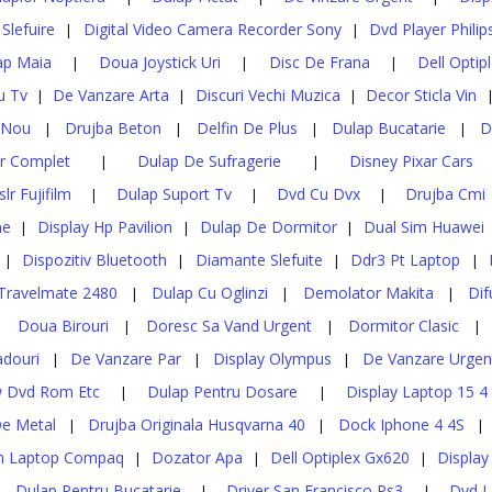
 Slefuire
Digital Video Camera Recorder Sony
Dvd Player Philip
|
|
ap Maia
Doua Joystick Uri
Disc De Frana
Dell Optip
|
|
|
u Tv
De Vanzare Arta
Discuri Vechi Muzica
Decor Sticla Vin
|
|
|
 Nou
Drujba Beton
Delfin De Plus
Dulap Bucatarie
D
|
|
|
|
r Complet
Dulap De Sufragerie
Disney Pixar Cars
|
|
lr Fujifilm
Dulap Suport Tv
Dvd Cu Dvx
Drujba Cmi
|
|
|
ne
Display Hp Pavilion
Dulap De Dormitor
Dual Sim Huawei
|
|
|
Dispozitiv Bluetooth
Diamante Slefuite
Ddr3 Pt Laptop
|
|
|
|
 Travelmate 2480
Dulap Cu Oglinzi
Demolator Makita
Dif
|
|
|
Doua Birouri
Doresc Sa Vand Urgent
Dormitor Clasic
|
|
|
|
adouri
De Vanzare Par
Display Olympus
De Vanzare Urgen
|
|
|
 Dvd Rom Etc
Dulap Pentru Dosare
Display Laptop 15 4
|
|
e Metal
Drujba Originala Husqvarna 40
Dock Iphone 4 4S
|
|
|
 Laptop Compaq
Dozator Apa
Dell Optiplex Gx620
Display
|
|
|
Dulap Pentru Bucatarie
Driver San Francisco Ps3
Dvd L
|
|
|