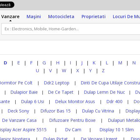
Vanzare
Maşini
Motocicleta
Proprietati
Locuri De M
D
E
F
G
H
I
J
K
L
M
N
|
|
|
|
|
|
|
|
|
|
|
U
V
W
X
Y
Z
|
|
|
|
|
Dormitor Pe Colt
Ddr2 Leptop
Dinti De Cupa Utilaje Construc
|
|
m
Dulapior Baie
De Ce Tapet
Dulap Lemn De Nuc
Dv
|
|
|
|
sante
Dulap 6 Usi
Delux Monitor Asus
Ddr 400
Do
|
|
|
|
Deck Sony
Difuzor Bas 15
Dulap Cu Vitrina
Displa
|
|
|
|
De Vanzare Casa
Difuzoare Pentru Boxe
Dulapuri Metali
|
|
|
isplay Acer Aspire 5515
Dv Cam
Display 10 1 Slim
|
|
lapior Noptiera
Dulap Pictat
De Vinzare Urgent
Disp
|
|
|