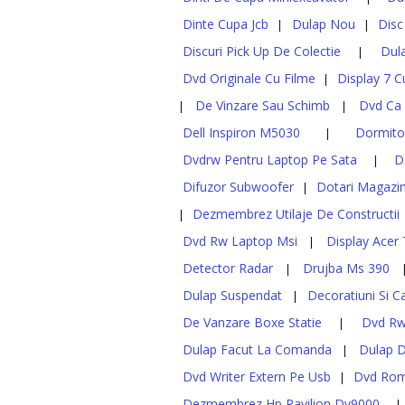
Dinte Cupa Jcb
Dulap Nou
Disc
|
|
Discuri Pick Up De Colectie
Dul
|
Dvd Originale Cu Filme
Display 7 C
|
De Vinzare Sau Schimb
Dvd Ca
|
|
Dell Inspiron M5030
Dormito
|
Dvdrw Pentru Laptop Pe Sata
Ds
|
Difuzor Subwoofer
Dotari Magazi
|
Dezmembrez Utilaje De Constructii
|
Dvd Rw Laptop Msi
Display Acer
|
Detector Radar
Drujba Ms 390
|
Dulap Suspendat
Decoratiuni Si C
|
De Vanzare Boxe Statie
Dvd Rw
|
Dulap Facut La Comanda
Dulap D
|
Dvd Writer Extern Pe Usb
Dvd Rom
|
Dezmembrez Hp Pavilion Dv9000