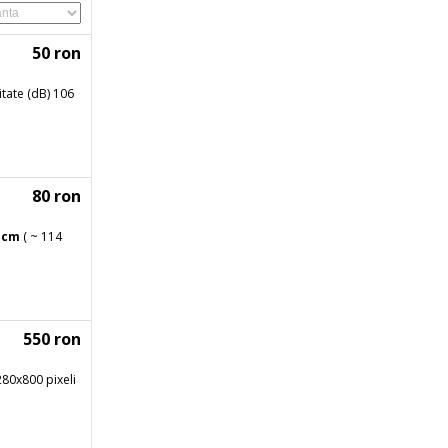
50 ron
tate (dB) 106
80 ron
6
cm
( ~ 114
550 ron
1280x800 pixeli