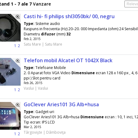
and 1 - 7 ale 7
Vanzare
Casti hi- fi philips shl3050bk/ 00, negru
Type:
Sisteme audio
Raspuns in frecventa (Hz) 20–20. 000 Impedanta (ohm) 24 Sensibili
Diametru
difuzor
(mm)
32
Feb 2, 2015
Satu Mare | Satu Mare
1
2
Telefon mobil Alcatel OT 1042X Black
Type:
Telefoane Mobile
2. 0 Aparat foto VGA Video
Dimensiune
ecran 128 x 160 px , 4, 
ppi ) Slot pentru card
Feb 26, 2015
Vaslui | Vaslui
1
2
GoClever Aries101 3G Alb+husa
Type:
Gadget-uri
GoClever Aries101 3G Alb+husa
Dimensiune
ecran : 10, 1 inci, 
Tip ecran: IPS LCD
Mar 2, 2015
Târgovişte | Dâmboviţa
1
2