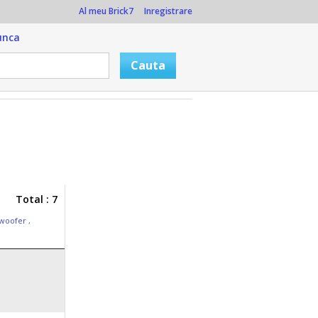
Al meu Brick7
Inregistrare
unca
Total : 7
bwoofer
,