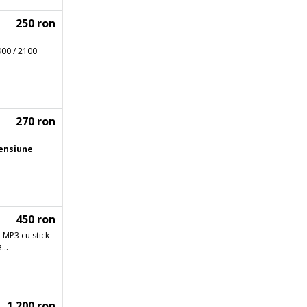
250 ron
900 / 2100
270 ron
ensiune
450 ron
 MP3 cu stick
...
1.200 ron