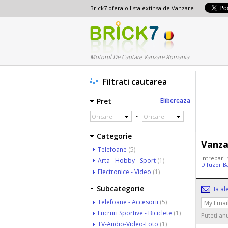
Brick7 ofera o lista extinsa de Vanzare
Motorul De Cautare Vanzare Romania
Filtrati cautarea
Pret
Elibereaza
-
Oricare
Oricare
Categorie
Vanza
Telefoane
(5)
Intrebari
Arta - Hobby - Sport
(1)
Difuzor B
Electronice - Video
(1)
Subcategorie
Ia al
Telefoane - Accesorii
(5)
Lucruri Sportive - Biciclete
(1)
Puteți an
TV-Audio-Video-Foto
(1)