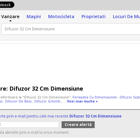
Vanzare
Maşini
Motocicleta
Proprietati
Locuri De M
re:
Difuzor 32 Cm Dimensiune
 referitoare la "Difuzor 32 Cm Dimensiune":
Fereastra Cu Dimensiunile
,
Difuzor Su
as
,
Difuzor De Bass
,
Difuzor Schimb
, ...
Vezi mai multe »
erte prin e-mail pentru cele mai recente
Difuzor 32 Cm Dimensiune
ula alertele prin e-mail la orice moment.