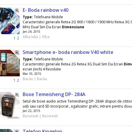
E- Boda rainbow v40
Type:
Telefoane Mobile
Caracteristici generale Retea 2G 900 / 1800 / 1900 MHz Retea 3G 
MHz Dual Sim Da Ecran
Dimensiune
Jan 24, 2015
Alba Iulia | Alba
1
2
Smartphone e- boda rainbow V40 white
Type:
Telefoane Mobile
Caracteristici generale Retea 2G Retea 3G Dual Sim Da Ecran
Dim
ecran (inch) 4 Rezolutie
Mar 10, 2015
Bacău | Bacău
1
2
Boxe Temeisheng DP- 284A
Setul de boxe audio active Temeisheng DP- 284A dispun de cititor
usb sau card SD incorporat , egalizator grafic, intrare pentru doua
Jan 22, 2015
Bucuresti | Bucuresti
Telefon Kingelon