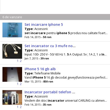
6 de vanzare
Set incarcare Iphone 5
Type:
Accesorii
set
incarcare
pentru
iphone
5
produs nou calitate foarte buna . . .
Feb 14, 2015
- 50 ron
Set incarcator cu 3 mufe nokia samsung htc iphone 4 iphone 5
Type:
Accesorii
Input: 100- 250 V - 50/ 60 Hz 1.
5
A Output: 5v ; 1A 2, 1 a
Incarcator
Jan 7, 2015
- 39 ron
1
2
iPhone 5 16 gb alb
Type:
Telefoane Mobile
Vand
iPhone
5
16 gb decodat gevey(functioneaza perfect fara nici o problema, accept orice test
Mar 13, 2015
- 850 ron
1
2
Incarcator portabil telefon universal carling
Type:
Accesorii
Vindem din stoc
incarcator
universal CARLING cu alimentare la baterie,
Feb 14, 2015
- 35 ron
1
2