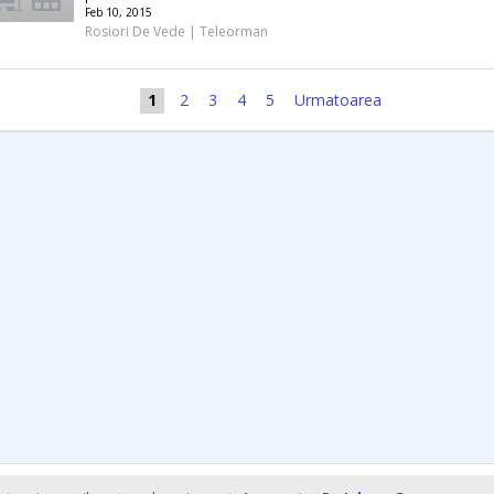
Feb 10, 2015
Rosiori De Vede | Teleorman
1
2
3
4
5
Urmatoarea