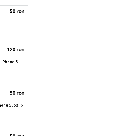
50 ron
120 ron
r
iPhone
5
50 ron
hone
5
. 5s . 6