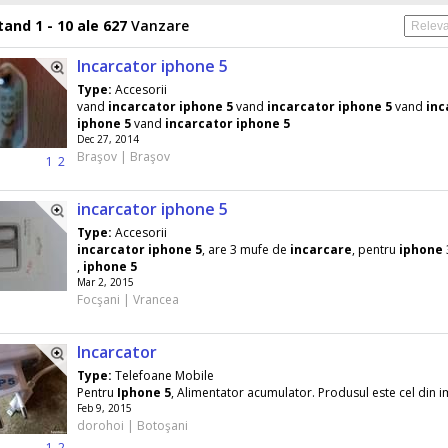
and 1 - 10 ale 627
Vanzare
Incarcator iphone 5
Type:
Accesorii
vand
incarcator
iphone
5
vand
incarcator
iphone
5
vand
inc
iphone
5
vand
incarcator
iphone
5
Dec 27, 2014
Braşov | Braşov
1
2
incarcator iphone 5
Type:
Accesorii
incarcator
iphone
5
, are 3 mufe de
incarcare
, pentru
iphone
,
iphone
5
Mar 2, 2015
Focşani | Vrancea
Incarcator
Type:
Telefoane Mobile
Pentru
Iphone
5
, Alimentator acumulator. Produsul este cel din i
Feb 9, 2015
dorohoi | Botoşani
1
2