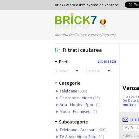
Brick7 ofera o lista extinsa de Vanzare
Motorul De Cautare Vanzare Romania
Filtrati cautarea
Pret
Elibereaza
-
Oricare
Oricare
Categorie
Vanza
Telefoane
(600)
Intrebari 
Electronice - Video
(25)
De Date I
Arta - Hobby - Sport
(1)
multe »
Moda - Frumuseţe
(1)
Ia al
Subcategorie
Telefoane - Accesorii
(600)
Puteți an
TV-Audio-Video-Foto
(11)