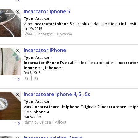
incarcator iphone 5
Type:
Accesorii
vand
incarcator
iphone
5
cu cablu de date. foarte putin folosit.
Jan 29, 2015
Sfântu Gheorghe | Covasna
Incarcator iPhone
Type:
Accesorii
Incarcator
iPhone
Este cablul de date cu adaptorul
Incarcato
iPhone
5c ,
iPhone
5s
Feb 6, 2015
Iaşi | Iaşi
1
2
Incarcatoare Iphone 4, 5 , 5s
Type:
Accesorii
Vand
Incarcatoare
de
Iphone
Originale 2
incarcatoare
de
ip
1 de
iphone
4
Mar 5, 2015
Râmnicu Vâlcea | Vâlcea
1
2