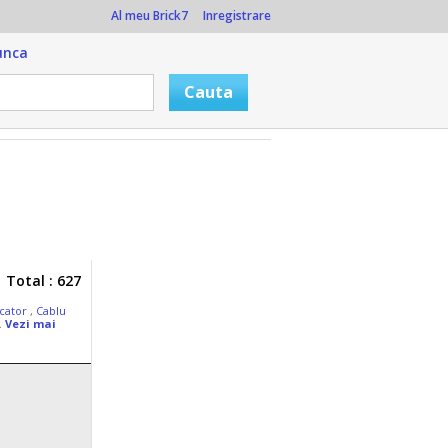
Al meu Brick7
Inregistrare
unca
Total : 627
rcator
,
Cablu
..
Vezi mai