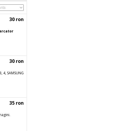
30 ron
arcator
30 ron
3, 4, SAMSUNG
35 ron
magini.