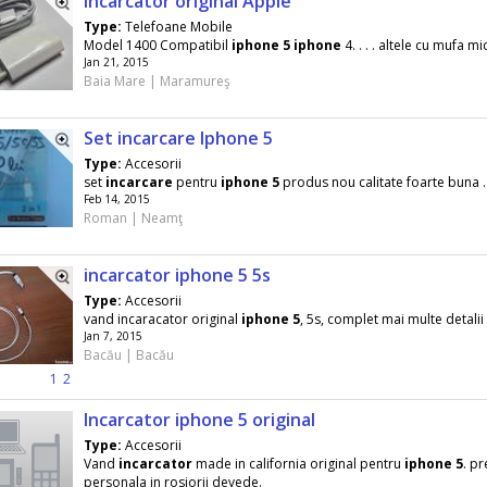
Incarcator original Apple
Type:
Telefoane Mobile
Model 1400 Compatibil
iphone
5
iphone
4. . . . altele cu mufa mi
Jan 21, 2015
Baia Mare | Maramureş
Set incarcare Iphone 5
Type:
Accesorii
set
incarcare
pentru
iphone
5
produs nou calitate foarte buna . 
Feb 14, 2015
Roman | Neamţ
incarcator iphone 5 5s
Type:
Accesorii
vand incaracator original
iphone
5
, 5s, complet mai multe detalii 
Jan 7, 2015
Bacău | Bacău
1
2
Incarcator iphone 5 original
Type:
Accesorii
Vand
incarcator
made in california original pentru
iphone
5
. p
personala in rosiorii devede.