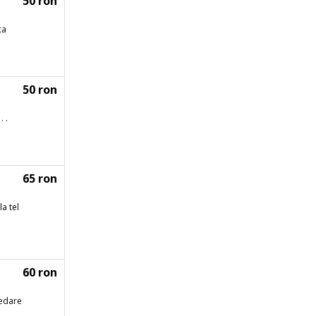
50 ron
ca
50 ron
. .
65 ron
la tel
60 ron
redare