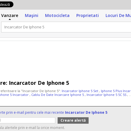
Vanzare
Maşini
Motocicleta
Proprietati
Locuri De M
re:
Incarcator De Iphone 5
referitoare la "Incarcator De Iphone 5":
Incarcator Iphone 5 Set
,
Iphone 5 Plus Inca
phone 5 Incarcator
,
Cablu De Date Incarcare Iphone 5
,
Incarcator Iphone 5 5C 5S
, .
erte prin e-mail pentru cele mai recente
Incarcator De Iphone 5
ula alertele prin e-mail la orice moment.