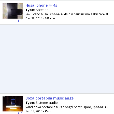
Husa iphone 4- 4s
Type:
Accesorii
Sa- l. Vand husa
iPhone
4
-
4s
din cauciuc maleabil care sta pe orice suprafata fara a aluneca si
Dec 28, 2014
- 100 ron
1
2
Boxa portabila music angel
Type:
Sisteme audio
Vand boxa portabila Music Angel pentru Ipod,
Iphone
4
-
4S
.
Feb 17, 2015
- 75 ron
1
2