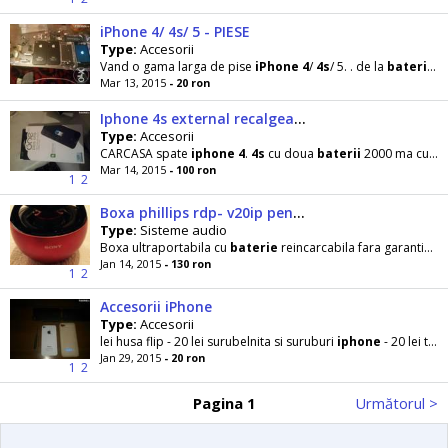
iPhone 4/ 4s/ 5 - PIESE
Type:
Accesorii
Vand o gama larga de pise
iPhone
4
/
4s
/ 5. . de la
baterii
, c
Mar 13, 2015
- 20 ron
Iphone 4s external recalgeable bateri case
Type:
Accesorii
CARCASA spate
iphone
4
.
4s
cu doua
baterii
2000 ma cu leduri ce indica incarcarea buzere
Mar 14, 2015
- 100 ron
1
2
Boxa phillips rdp- v20ip pentru iphone
Type:
Sisteme audio
Boxa ultraportabila cu
baterie
reincarcabila fara garantie pentru
Jan 14, 2015
- 130 ron
1
2
Accesorii iPhone
Type:
Accesorii
lei husa flip - 20 lei surubelnita si suruburi
iphone
- 20 lei toate sunt pentru
Jan 29, 2015
- 20 ron
1
2
Pagina 1
Următorul >