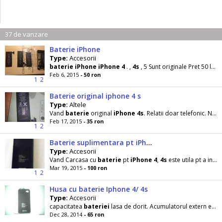
37 de vanzare
Baterie iPhone
Type:
Accesorii
baterie
iPhone
iPhone
4
. ,
4s
, 5 Sunt originale Pret 50 lei bucata Raspund sms Sau email
Feb 6, 2015
- 50 ron
1
2
Baterie original iphone 4 s
Type:
Altele
Vand
baterie
original
iPhone
4s
. Relatii doar telefonic. Nu trimiteti mesaje!
Feb 17, 2015
- 35 ron
1
2
Baterie suplimentara pt iPhone 4, 4s
Type:
Accesorii
Vand Carcasa cu
baterie
pt
iPhone
4
,
4s
este utila pt a incarca telefonul atunci cand nu mai
Mar 19, 2015
- 100 ron
1
2
Husa cu baterie Iphone 4/ 4s
Type:
Accesorii
capacitatea
bateriei
lasa de dorit. Acumulatorul extern este solutia perfecta pentru telefon dubland practic
Dec 28, 2014
- 65 ron