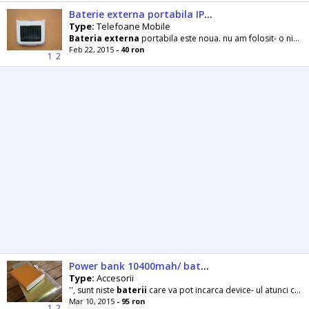
Baterie externa portabila IPhone 4/ 4s solara si usb si ipod
Type:
Telefoane Mobile
Bateria
externa
portabila este noua. nu am folosit- o niciodata . . O vand pentru ca nu o folosesc
Feb 22, 2015
- 40 ron
1
2
Power bank 10400mah/ baterie externa pt telefoane sa- noua
Type:
Accesorii
'', sunt niste
baterii
care va pot incarca device- ul atunci cand nu aveti acces la o priza. Sunt perfecte in
Mar 10, 2015
- 95 ron
1
2