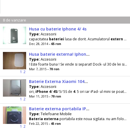
8 de vanzare
Husa cu baterie Iphone 4/ 4s
Type:
Accesorii
capacitatea
bateriei
lasa de dorit. Acumulatorul
extern
este solutia perfecta pentru telefon dubland practic
Dec 28, 2014
- 65 ron
Husa baterie externa! Iphone 4/ 4s+dock ! Ocazie!
Type:
Accesorii
! Este foarte buna ! Se vinde si separat! Dock- ul 30 de lei si husa cu
Mar 7, 2015
- 70 ron
1
2
Baterie Externa Xiaomi 10400 mAh
Type:
Accesorii
ori,
iPhone
4
/
4S
/ 5/ 5S de
4
. 5 ori iar iPad- ul mini se poate incarca de 5. 5 ori. Telefoanele android
Mar 11, 2015
- 70 ron
1
2
Baterie externa portabila IPhone 4/ 4s Ipod si iphone 3
Type:
Telefoane Mobile
Bateria
externa
portabila este noua sigilata. nu am folosit- o niciodata . . O vand pentru ca nu o
Feb 22, 2015
- 45 ron
1
2