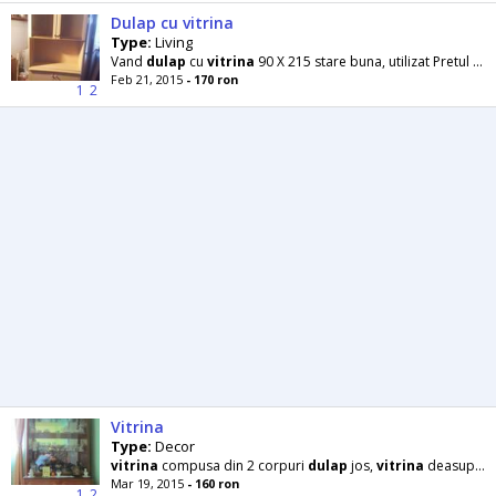
Dulap cu vitrina
Type:
Living
Vand
dulap
cu
vitrina
90 X 215 stare buna, utilizat Pretul usor negociabil
Feb 21, 2015
- 170 ron
1
2
Vitrina
Type:
Decor
vitrina
compusa din 2 corpuri
dulap
jos,
vitrina
deasupra lemn- pal dimensiuni
Mar 19, 2015
- 160 ron
1
2