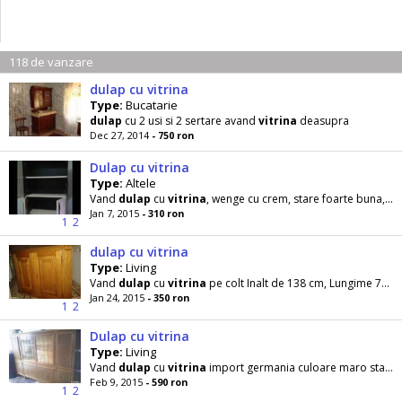
118 de vanzare
dulap cu vitrina
Type:
Bucatarie
dulap
cu 2 usi si 2 sertare avand
vitrina
deasupra
Dec 27, 2014
- 750 ron
Dulap cu vitrina
Type:
Altele
Vand
dulap
cu
vitrina
, wenge cu crem, stare foarte buna, in partea de jos are rafturi pentru haine
Jan 7, 2015
- 310 ron
1
2
dulap cu vitrina
Type:
Living
Vand
dulap
cu
vitrina
pe colt Inalt de 138 cm, Lungime 71 cm Stare buna de functionare.
Jan 24, 2015
- 350 ron
1
2
Dulap cu vitrina
Type:
Living
Vand
dulap
cu
vitrina
import germania culoare maro stare buna pret 590 lei o745566437
Feb 9, 2015
- 590 ron
1
2