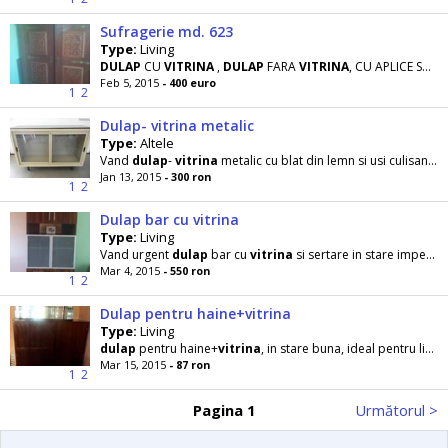
Sufragerie md. 623
Type:
Living
DULAP
CU
VITRINA
,
DULAP
FARA
VITRINA
, CU APLICE SCULPTATE DIN LEMN , MASA EXTENSIBILA PENTRU 12
Feb 5, 2015
- 400 euro
1
2
Dulap- vitrina metalic
Type:
Altele
Vand
dulap
-
vitrina
metalic cu blat din lemn si usi culisante vitrate cu incuietoare
Jan 13, 2015
- 300 ron
1
2
Dulap bar cu vitrina
Type:
Living
Vand urgent
dulap
bar cu
vitrina
si sertare in stare impecabila.
Mar 4, 2015
- 550 ron
1
2
Dulap pentru haine+vitrina
Type:
Living
dulap
pentru haine+
vitrina
, in stare buna, ideal pentru living, pret 870 ron negociabil
Mar 15, 2015
- 87 ron
1
2
Pagina 1
Următorul >