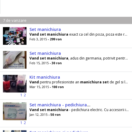
7 de vanzare
Set manichiura
Vand
set
manichiura
exact ca cel din poza, poza este reala.
Feb 3, 2015
- 299 ron
Set manichiura
Vand
set
manichiura
, adus din germania, potrivit pentru calatorii. Functioneaza pe baterii.
Feb 15, 2015
- 30 ron
Kit manichiura
Vand
pentru profesioniste an
manichiura
set
de gel si lac plus pitre colorate la un pret promo !!!
Mar 15, 2015
- 100 ron
1
2
Set manichiura - pedichiura electric
Vand
set
manichiura
- pedichiura electric. Cu accesorii incluse. URGENT!!! Pret: 50 lei
Jan 12, 2015
- 50 ron
1
2