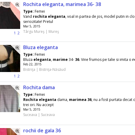
Rochita eleganta, marimea 36- 38
Type:
Femei
Vand
rochita
eleganta
, voal in partea de jos, model putin in clo
seriozitate! Pretul
Mar 5, 2015
Târgu Mureş | Mureş
1
2
Bluza eleganta
Type:
Femei
Bluza
eleganta
,
marime
34-
36
. Vine frumos pe talie si imita o
r
Feb 22, 2015
Bistriţa | Bistriţa-Năsăud
1
2
Rochita dama
Type:
Femei
Rochita
eleganta
dama,
marimea
36
, nu a fost purtata decat
trei ori. Nu accept
Mar 5, 2015
Suceava | Suceava
rochii de gala 36