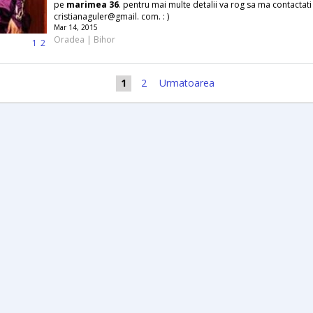
pe
marimea
36
. pentru mai multe detalii va rog sa ma contactati
cristianaguler@gmail. com. : )
Mar 14, 2015
Oradea | Bihor
1
2
1
2
Urmatoarea