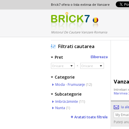
Brick7 ofera o lista extinsa de Vanzare
Motorul De Cautare Vanzare Romania
Filtrati cautarea
Pret
Elibereaza
-
Oricare
Oricare
Categorie
Vanza
Moda - Frumuseţe
(12)
Intrebari
Marimea 
Subcategorie
Imbrăcăminte
(11)
Ia al
Nunta
(1)
Aratati toate filtrele
Puteți an