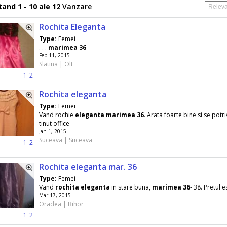
and 1 - 10 ale 12
Vanzare
Rochita Eleganta
Type:
Femei
. . .
marimea
36
Feb 11, 2015
Slatina | Olt
1
2
Rochita eleganta
Type:
Femei
Vand rochie
eleganta
marimea
36
. Arata foarte bine si se potr
tinut office
Jan 1, 2015
Suceava | Suceava
1
2
Rochita eleganta mar. 36
Type:
Femei
Vand
rochita
eleganta
in stare buna,
marimea
36
- 38. Pretul 
Mar 17, 2015
Oradea | Bihor
1
2