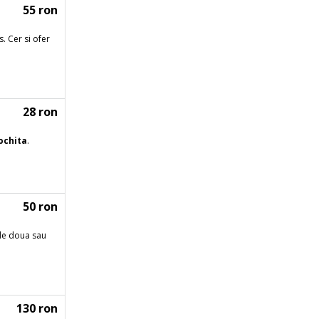
55 ron
s. Cer si ofer
28 ron
ochita
.
50 ron
 de doua sau
130 ron