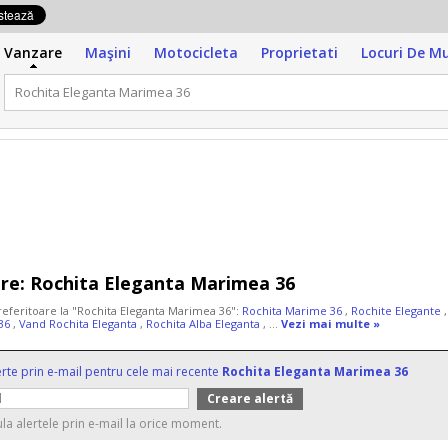
Vanzare
Maşini
Motocicleta
Proprietati
Locuri De M
re:
Rochita Eleganta Marimea 36
 referitoare la "Rochita Eleganta Marimea 36":
Rochita Marime 36
,
Rochite Elegante
36
,
Vand Rochita Eleganta
,
Rochita Alba Eleganta
, ...
Vezi mai multe »
erte prin e-mail pentru cele mai recente
Rochita Eleganta Marimea 36
ula alertele prin e-mail la orice moment.