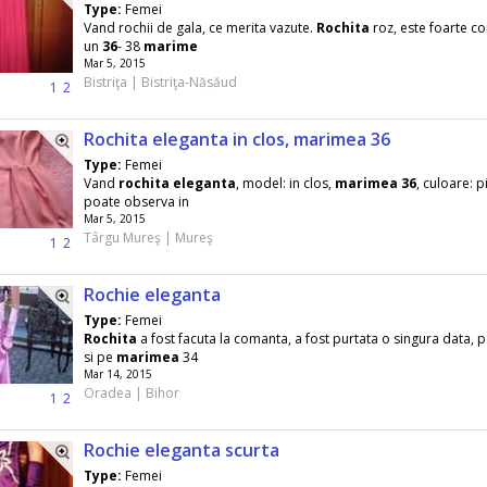
Type:
Femei
Vand rochii de gala, ce merita vazute.
Rochita
roz, este foarte c
un
36
- 38
marime
Mar 5, 2015
Bistriţa | Bistriţa-Năsăud
1
2
Rochita eleganta in clos, marimea 36
Type:
Femei
Vand
rochita
eleganta
, model: in clos,
marimea
36
, culoare: p
poate observa in
Mar 5, 2015
Târgu Mureş | Mureş
1
2
Rochie eleganta
Type:
Femei
Rochita
a fost facuta la comanta, a fost purtata o singura data, p
si pe
marimea
34
Mar 14, 2015
Oradea | Bihor
1
2
Rochie eleganta scurta
Type:
Femei