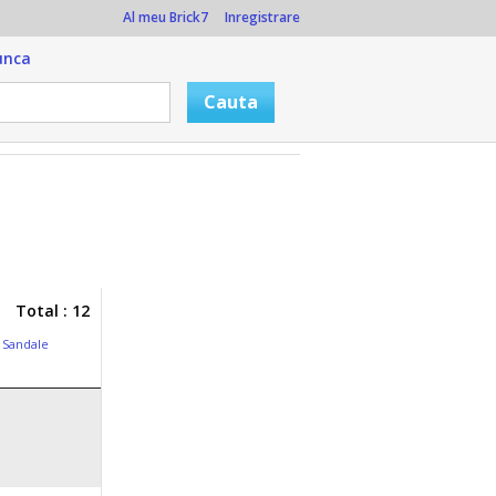
Al meu Brick7
Inregistrare
unca
Total : 12
,
Sandale