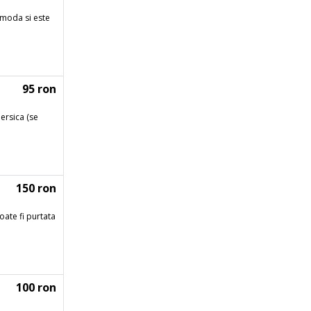
omoda si este
95 ron
iersica (se
150 ron
oate fi purtata
100 ron