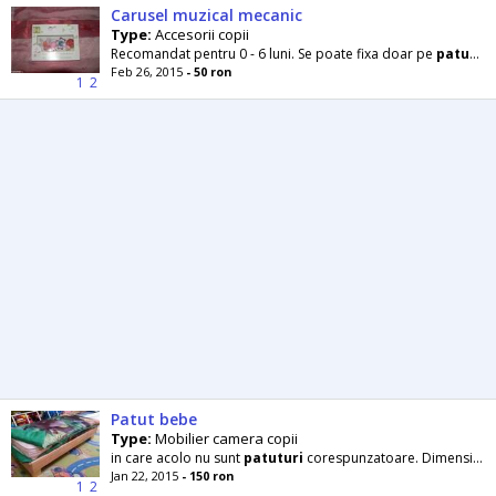
Carusel muzical mecanic
Type:
Accesorii copii
Recomandat pentru 0 - 6 luni. Se poate fixa doar pe
patuturi
Feb 26, 2015
- 50 ron
1
2
Patut bebe
Type:
Mobilier camera copii
in care acolo nu sunt
patuturi
corespunzatoare. Dimensiunea saltelei este 100X40 cm.
Jan 22, 2015
- 150 ron
1
2