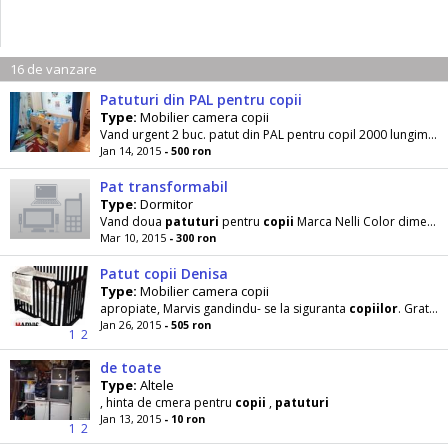
16 de vanzare
Patuturi din PAL pentru copii
Type:
Mobilier camera copii
Vand urgent 2 buc. patut din PAL pentru copil 2000 lungimea / 900 latime/ 145 inaltime. Se poate da si cu saltele . Este pat etajat cu spatiu de...
Jan 14, 2015
- 500 ron
Pat transformabil
Type:
Dormitor
Vand doua
patuturi
pentru
copii
Marca Nelli Color dimensiune 140X70 cm, pentru
Mar 10, 2015
- 300 ron
Patut copii Denisa
Type:
Mobilier camera copii
apropiate, Marvis gandindu- se la siguranta
copiilor
. Gratie materialelor de calitate superioara folosite
Jan 26, 2015
- 505 ron
1
2
de toate
Type:
Altele
, hinta de cmera pentru
copii
,
patuturi
Jan 13, 2015
- 10 ron
1
2