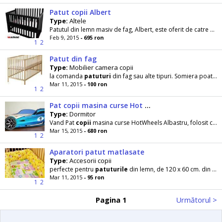
Patut copii Albert
Type:
Altele
Patutul din lemn masiv de fag, Albert, este oferit de catre Marvis la un pret accesibil si beneficiaza de toate caracteristicile necesare pentru un...
Feb 9, 2015
- 695 ron
1
2
Patut din fag
Type:
Mobilier camera copii
la comanda
patuturi
din fag sau alte tipuri. Somiera poate fi reglata pe doua inaltimi diferite
Mar 11, 2015
- 100 ron
1
2
Pat copii masina curse Hot Wheels Albastru
Type:
Dormitor
Vand Pat
copii
masina curse HotWheels Albastru, folosit cateva zile, este ca nou, are inclus saltea
Mar 15, 2015
- 680 ron
1
2
Aparatori patut matlasate
Type:
Accesorii copii
perfecte pentru
patuturile
din lemn, de 120 x 60 cm. din 2 bucati pentru a favoriza aranjarea
Mar 11, 2015
- 95 ron
1
2
Pagina 1
Următorul >