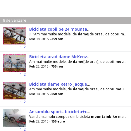
8 de vanzare
Bicicleta copii pe 24 mountainbike AFFIX, recent adusa!
]! *Am mai multe modele, de
dame
[de oras], de copii,
mountainbike
Mar 18, 2015
- 399 ron
1
2
Bicicleta arad dame McKenzie_ city, roti 28, albastru, K Noua!
Am mai multe modele, de
dame
[de oras], de copii,
mountainbike
Feb 23, 2015
- 750 ron
1
2
Bicicleta dame Retro Jacques Laffite roti pe 28 !
Am mai multe modele, de
dame
[de oras], de copii,
mountainbike
Mar 14, 2015
- 550 ron
1
2
Ansamblu sport- bicicleta+carucior copii
Vand ansamblu compus din bicicleta
mountainbike
marca RIXE(
Feb 28, 2015
- 150 euro
1
2