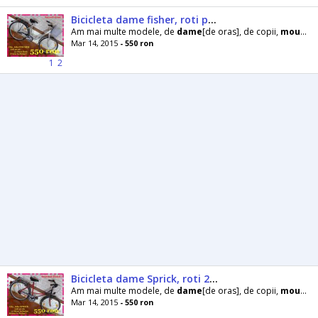
Bicicleta dame fisher, roti pe 26, 3 viteze, frana picior !
Am mai multe modele, de
dame
[de oras], de copii,
mountainbike
Mar 14, 2015
- 550 ron
1
2
Bicicleta dame Sprick, roti 26, 5 viteze, Frana picior!
Am mai multe modele, de
dame
[de oras], de copii,
mountainbike
Mar 14, 2015
- 550 ron