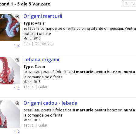
and 1 - 5 ale 5
Vanzare
Origami marturii
Type:
Altele
Se face la comanda pe diferite culori si diferite dimensiuni. Pentr
botezuri ori alte
Mar 5, 2015
fieni | Dâmboviţa
1
2
Lebada origami
Type:
Decor
ocazii sau poate fi folosit ca si
marturie
pentru botez ori
nunta
la comanda pe diferite
Mar 4, 2015
Tecuci | Galaţi
1
2
Origami cadou - lebada
ocazii sau poate fi folosit ca si
marturie
pentru botez ori
nunta
la comanda pe diferite
Mar 3, 2015
Tecuci | Galaţi
1
2