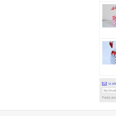
Ia al
Puteți an