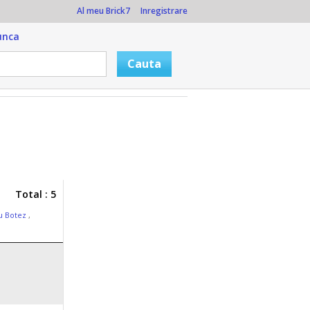
Al meu Brick7
Inregistrare
unca
Total : 5
au Botez
,