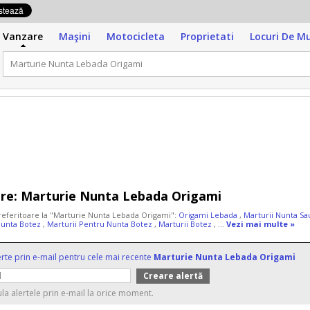
Vanzare
Maşini
Motocicleta
Proprietati
Locuri De M
re:
Marturie Nunta Lebada Origami
 referitoare la "Marturie Nunta Lebada Origami":
Origami Lebada
,
Marturii Nunta S
Nunta Botez
,
Marturii Pentru Nunta Botez
,
Marturii Botez
, ...
Vezi mai multe »
erte prin e-mail pentru cele mai recente
Marturie Nunta Lebada Origami
ula alertele prin e-mail la orice moment.