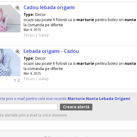
Cadou lebada origami
Type:
Decor
ocazii sau poate fi folosit ca si
marturie
pentru botez ori
nunta
la comanda pe diferite
Mar 4, 2015
Tecuci | Galaţi
Lebada origami - Cadou
Type:
Decor
ocazii sau poate fi folosit ca si
marturie
pentru botez ori
nunta
la comanda pe diferite
Mar 4, 2015
Tecuci | Galaţi
1
2
erte prin e-mail pentru cele mai recente
Marturie Nunta Lebada Origami
ula alertele prin e-mail la orice moment.