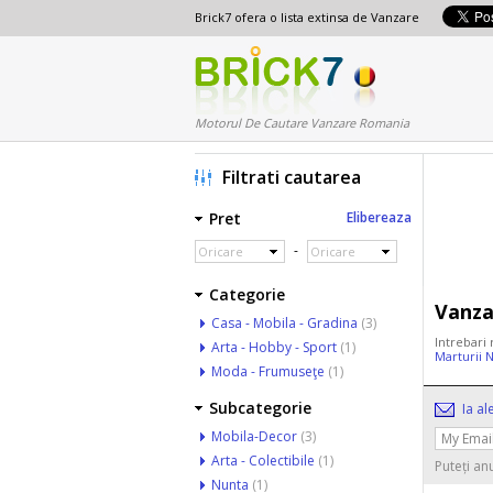
Brick7 ofera o lista extinsa de Vanzare
Motorul De Cautare Vanzare Romania
Filtrati cautarea
Pret
Elibereaza
-
Oricare
Oricare
Categorie
Vanza
Casa - Mobila - Gradina
(3)
Intrebari
Arta - Hobby - Sport
(1)
Marturii 
Moda - Frumuseţe
(1)
Subcategorie
Ia al
Mobila-Decor
(3)
Arta - Colectibile
(1)
Puteți an
Nunta
(1)