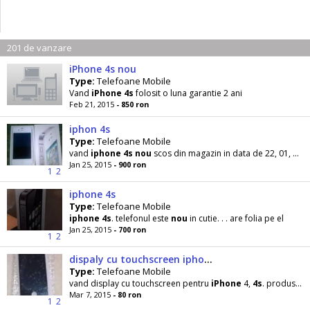
201 de vanzare
iPhone 4s nou
Type:
Telefoane Mobile
Vand
iPhone
4s
folosit o luna garantie 2 ani
Feb 21, 2015
- 850 ron
iphon 4s
Type:
Telefoane Mobile
vand
iphone
4s
nou
scos din magazin in data de 22, 01, 2015 Telefonul este
Jan 25, 2015
- 900 ron
1
2
iphone 4s
Type:
Telefoane Mobile
iphone
4s
. telefonul este
nou
in cutie. . . are folia pe el
Jan 25, 2015
- 700 ron
1
2
dispaly cu touchscreen iphone 4 nou
Type:
Telefoane Mobile
vand display cu touchscreen pentru
iPhone
4,
4s
. produsul este
Mar 7, 2015
- 80 ron
1
2