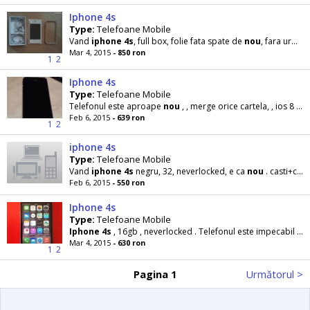
Iphone 4s
Type:
Telefoane Mobile
Vand
iphone
4s
, full box, folie fata spate de
nou
, fara urme de uzura sau schimb cu
Mar 4, 2015
- 850 ron
1
2
Iphone 4s
Type:
Telefoane Mobile
Telefonul este aproape
nou
, , merge orice cartela, , ios 8 !! meritaa, vazut, , !! Pret
Feb 6, 2015
- 639 ron
1
2
iphone 4s
Type:
Telefoane Mobile
Vand
iphone
4s
negru, 32, neverlocked, e ca
nou
. casti+cablu de date
Feb 6, 2015
- 550 ron
Iphone 4s
Type:
Telefoane Mobile
Iphone
4s
, 16gb , neverlocked . Telefonul este impecabil , are folie fata si spate de
Mar 4, 2015
- 630 ron
1
2
Pagina 1
Următorul >