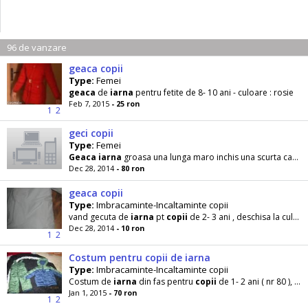
96 de vanzare
geaca copii
Type:
Femei
geaca
de
iarna
pentru fetite de 8- 10 ani - culoare : rosie
Feb 7, 2015
- 25 ron
1
2
geci copii
Type:
Femei
Geaca
iarna
groasa una lunga maro inchis una scurta caramiziu
Dec 28, 2014
- 80 ron
geaca copii
Type:
Imbracaminte-Incaltaminte copii
vand gecuta de
iarna
pt
copii
de 2- 3 ani , deschisa la culoare. nu are nici un defect.
Dec 28, 2014
- 10 ron
1
2
Costum pentru copii de iarna
Type:
Imbracaminte-Incaltaminte copii
Costum de
iarna
din fas pentru
copii
de 1- 2 ani ( nr 80 ), cu salopeta si
Jan 1, 2015
- 70 ron
1
2