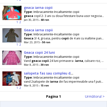
geaca iarna copii
Type:
Imbracaminte-Incaltaminte copii
geaca
copil 2- 3 ani cu doua fetestare buna usor negociabil
Jan 30, 2015
- 60 ron
1
2
Geaca iarna copii
Type:
Imbracaminte-Incaltaminte copii
Geaca
3/ 4, groasa, pentru
copii
de 4 ani cu inaltime pana in 102 cm. Achizitionata
Mar 23, 2015
- 50 ron
1
2
Geaca copii 24 luni
Type:
Imbracaminte-Incaltaminte copii
Vand
geaca
copii
24 luni primavera-
iarna
, culoare roz, vesta detasabila.
Mar 8, 2015
- 30 ron
salopeta fas sau compleu de iarna
Type:
Imbracaminte-Incaltaminte copii
vand 2salopete de
iarna
din fas impermeabile una f putin folosita, cealalta noua,
Mar 8, 2015
- 15 ron
1
2
Pagina 1
Următorul >