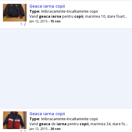
Geaca iarna copii
Type:
Imbracaminte-Incaltaminte copii
Vand
geaca
iarna
pentru
copii
, marimea 10, stare foarte buna.
Jan 12, 2015
- 15 ron
1
2
Geaca iarna copii
Type:
Imbracaminte-Incaltaminte copii
Vand
geaca
de
iarna
pentru
copii
, marimea 34, stare foarte buna.
Jan 12, 2015
- 20 ron
1
2