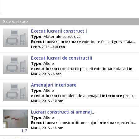
8 de vanzare
Execut lucrarii constructii
Type:
Materiale constructii
Execut
lucrari
:
interioare
exterioare finisari gresie faianta parchet rigips varuit placari
Feb 9, 2015
- 300 ron
Execut lucrari de constructii
Type:
Altele
execut
lucrari
constructii: placarii exteriooare placari
interioare
Mar 7, 2015
- 5 ron
Amenajari interioare
Type:
Altele
execut
lucrari
complete de amenajari
interioare
preturi convenabile ofer seriozitate
Mar 4, 2015
- 10 ron
Lucrari constructi si amenajari interioare
Type:
Altele
Execut
lucrari
constructii: amenajari
interioare
, exteriore , tencuieli, rigips, gresie, faianta
Mar 4, 2015
- 15 ron
1
2