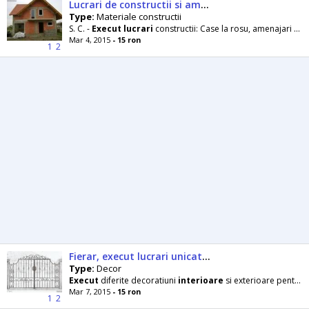
Lucrari de constructii si amenajari interioare
Type:
Materiale constructii
S. C. -
Execut
lucrari
constructii: Case la rosu, amenajari
int
Mar 4, 2015
- 15 ron
1
2
Fierar, execut lucrari unicate dupa poza, model, sau schite.
Type:
Decor
Execut
diferite decoratiuni
interioare
si exterioare pentru casa si gradina, balustrade, scari
Mar 7, 2015
- 15 ron
1
2