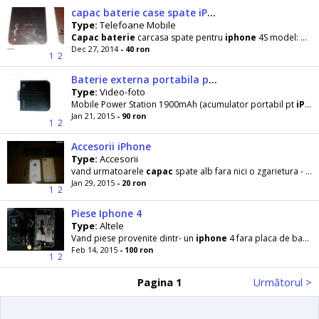
capac baterie case spate iPhone 4S model A1387 alb sau negru
Type:
Telefoane Mobile
Capac
baterie
carcasa spate pentru
iphone
4S model: A1387 culoare alb sau negru, NOU calitate
Dec 27, 2014
- 40 ron
1
2
Baterie externa portabila pt. iPhone, MP3/ MP4 player
Type:
Video-foto
Mobile Power Station 1900mAh (acumulator portabil pt
iPhon
Jan 21, 2015
- 90 ron
1
2
Accesorii iPhone
Type:
Accesorii
vand urmatoarele
capac
spate alb fara nici o zgarietura - 30 lei carcasa cu
Jan 29, 2015
- 20 ron
1
2
Piese Iphone 4
Type:
Altele
Vand piese provenite dintr- un
iphone
4 fara placa de baza displayul
Feb 14, 2015
- 100 ron
1
2
Pagina 1
Următorul >