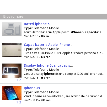
43 de vanzare
Bateri iphone 5
Type:
Telefoane Mobile
Acumulator
baterie
Apple pentru
iPhone
5
capacitate
1440 mah. Oferta contine
Mar 4, 2015
- 40 ron
Capac baterie Apple iPhone 5 alb
Type:
Telefoane Mobile
Piesa este ORIGINALA 100% Apple ! Predare personala in oradea. Mai am
Mar 4, 2015
- 130 ron
Display Iphone 5c si capac spate
Type:
Telefoane Mobile
vand 2 display
iphone
5c unu complet (200lei)
si
unu nou(150lei),
Mar 4, 2015
- 150 ron
1
2
Iphone 4s
Type:
Telefoane Mobile
Vand
iphone
4s neverlocked , are schimbate de curand displayul,
Jan 28, 2015
- 700 ron
1
2