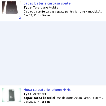
capac baterie carcasa spate iphone 4 alb sau A1332
Type:
Telefoane Mobile
Capac
baterie
carcasa spate pentru
iphone
4 model: A1332 culoare alb sau negru, NOU calitate
Dec 27, 2014
- 40 ron
1
2
Husa cu baterie Iphone 4/ 4s
Type:
Accesorii
capacitatea
bateriei
lasa de dorit. Acumulatorul extern este solutia perfecta pentru telefon dubland practic
Dec 28, 2014
- 65 ron