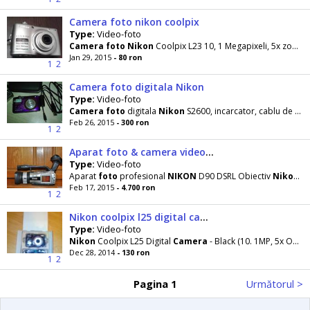
Camera foto nikon coolpix
Type:
Video-foto
Camera
foto
Nikon
Coolpix L23 10, 1 Megapixeli, 5x zoom, Easy auto mode, Accesorii: acumulatori
Jan 29, 2015
- 80 ron
1
2
Camera foto digitala Nikon
Type:
Video-foto
Camera
foto
digitala
Nikon
S2600, incarcator, cablu de date - stare foarte buna. 14 MP, 5x, 2. 7
Feb 26, 2015
- 300 ron
1
2
Aparat foto & camera video profesionale
Type:
Video-foto
Aparat
foto
profesional
NIKON
D90 DSRL Obiectiv
Nikon
DX
Feb 17, 2015
- 4.700 ron
1
2
Nikon coolpix l25 digital camera - black
Type:
Video-foto
Nikon
Coolpix L25 Digital
Camera
- Black (10. 1MP, 5x Optical Zoom) 3 inch LCD
Dec 28, 2014
- 130 ron
1
2
Pagina 1
Următorul >