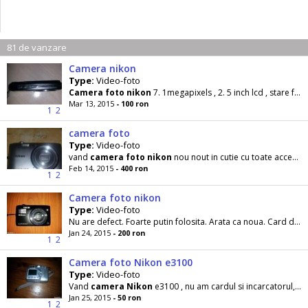
81 de vanzare
Camera nikon
Type:
Video-foto
Camera
foto
nikon
7. 1megapixels , 2. 5 inch lcd , stare foarte buna
Mar 13, 2015
- 100 ron
1
2
camera foto
Type:
Video-foto
vand
camera
foto
nikon
nou nout in cutie cu toate accesoriile originale card de memorie 8 gb inclus
Feb 14, 2015
- 400 ron
1
2
Camera foto nikon
Type:
Video-foto
Nu are defect. Foarte putin folosita. Arata ca noua. Card de 8gb. Nu fac schimb. Trimit si in tara.
Jan 24, 2015
- 200 ron
1
2
Camera foto Nikon e3100
Type:
Video-foto
Vand
camera
Nikon
e3100 , nu am cardul si incarcatorul, asa am cumparato
Jan 25, 2015
- 50 ron
1
2