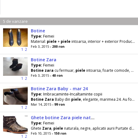
5 de vanzare
Botine
Type:
Femei
Material:
piele
+
piele
intoarsa, interior + exterior Producator:
Feb 3, 2015
- 200 ron
1
2
Botine Zara
Type:
Femei
Botine
zara
cu fermuar,
piele
intoarsa, foarte comode, merg pe fusta blugi pantaloni, se curata
Feb 3, 2015
- 40 ron
1
2
Botine Zara Baby - mar 24
Type:
Imbracaminte-Incaltaminte copii
Botine
Zara
Baby din
piele
, elegante, marimea 24. Au fost purtate de 2- 3 ori.
Mar 14, 2015
- 99 ron
1
2
Ghete botine Zara piele naturala cu tinte ca noi
Type:
Femei
Ghete
Zara
,
piele
naturala, negre, aplicatii aurii Purtate de vreo 2 ori, arata
Feb 10, 2015
- 150 ron
1
2