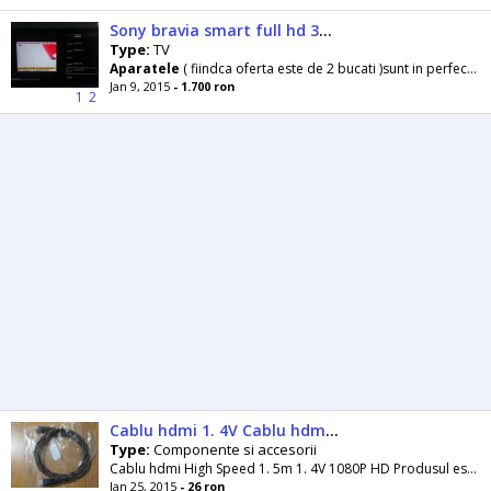
Sony bravia smart full hd 32 w 650a - negociabil
Type:
TV
Aparatele
( fiindca oferta este de 2 bucati )sunt in perfecta stare de functionare. Aparatete
Jan 9, 2015
- 1.700 ron
1
2
Cablu hdmi 1. 4V Cablu hdmi 1, 5m cablu hdmi 1. 5 metri cablu
Type:
Componente si accesorii
Cablu hdmi High Speed 1. 5m 1. 4V 1080P HD Produsul este nou si de inalta calitate ! Cablu are conexiune Ethernet ( folosite acum la TV , cu optiune...
Jan 25, 2015
- 26 ron