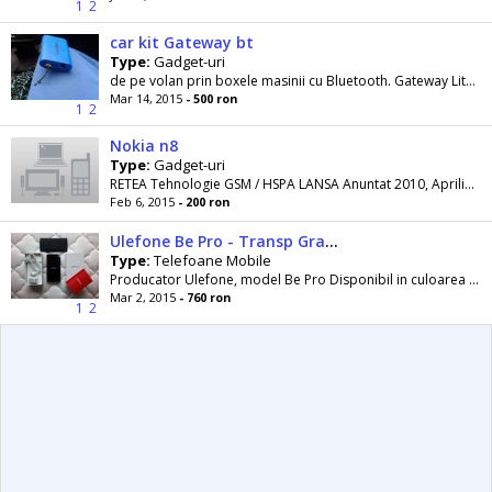
1
2
car kit Gateway bt
Type:
Gadget-uri
de pe volan prin boxele masinii cu Bluetooth. Gateway Lite BT- ul
Mar 14, 2015
- 500 ron
1
2
Nokia n8
Type:
Gadget-uri
RETEA Tehnologie GSM / HSPA LANSA Anuntat 2010, Aprilie Stare Disponibil. Lansat 2010, Octombrie CORP Dimensiuni 113, 5 x 59, 1 x 12, 9 mm, 86 cc...
Feb 6, 2015
- 200 ron
Ulefone Be Pro - Transp Gratis Verif Colet Android 5. 0 curand
Type:
Telefoane Mobile
Producator Ulefone, model Be Pro Disponibil in culoarea albastru inchis, cu capac spate suplimentar(negru mat si aspru la atingere) Dimensiuni 156....
Mar 2, 2015
- 760 ron
1
2