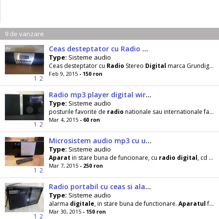
9 de vanzare
Ceas desteptator cu Radio Stereo !!Digital!!
Type:
Sisteme audio
Ceas desteptator cu
Radio
Stereo
Digital
marca Grundig in stare exceptionala de functionare, aspect
Feb 9, 2015
- 150 ron
1
2
Radio mp3 player digital wireless freecom musicpal
Type:
Sisteme audio
posturile favorite de
radio
nationale sau internationale fara a aprinde PC- ul, sau poate reda lista
Mar 4, 2015
- 60 ron
1
2
Microsistem audio mp3 cu usb Panasonic
Type:
Sisteme audio
Aparat
in stare buna de funcionare, cu
radio
digital
, cd mp3, dock pt ipod, port usb, telecomanda
Mar 7, 2015
- 250 ron
1
2
Radio portabil cu ceas si alarma Grundig Yacht Boy 120
Type:
Sisteme audio
alarma
digitale
, in stare buna de functionare.
Aparatul
functioneaza cu 5 baterii de tip R6 sau direct
Mar 30, 2015
- 150 ron
1
2