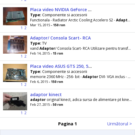
Placa video NVIDIA GeForce 8800GT
Type:
Componente si accesorii
Functionala - Radiator Arctic Cooling Accelero S2 -
Adaptor
a
Mar 15, 2015
- 150 ron
1
2
Adaptor/ Consola Scart- RCA
Type:
TV
vand
Adaptor
/ Consola Scart- RCA Utilizare pentru transfer sau redare de semnal audio/
Feb 14, 2015
- 15 ron
1
2
Placa video ASUS GTS 250, 512MB, 256bit
Type:
Componente si accesorii
memorie 2360 MHz - 256- bit -
Adaptor
DVI- VGA inclus -
Ada
Feb 6, 2015
- 150 ron
1
2
adaptor kinect
adaptor
original kinect, adica sursa de alimentare pt kinect (consola x box mai veche de 2010
Feb 27, 2015
- 50 ron
1
2
Pagina 1
Următorul >