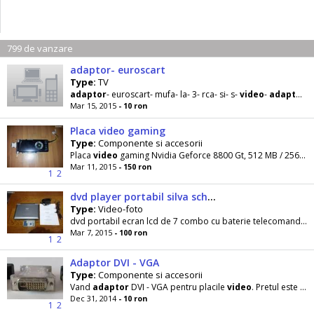
799 de vanzare
adaptor- euroscart
Type:
TV
adaptor
- euroscart- mufa- la- 3- rca- si- s-
video
-
adaptor
- 
Mar 15, 2015
- 10 ron
Placa video gaming
Type:
Componente si accesorii
Placa
video
gaming Nvidia Geforce 8800 Gt, 512 MB / 256 Biti pe DDR III. Placa este Dual DVI si
Mar 11, 2015
- 150 ron
1
2
dvd player portabil silva schneider 710 p
Type:
Video-foto
dvd portabil ecran lcd de 7 combo cu baterie telecomanda
a
Mar 7, 2015
- 100 ron
1
2
Adaptor DVI - VGA
Type:
Componente si accesorii
Vand
adaptor
DVI - VGA pentru placile
video
. Pretul este de numai 10 lei. Contact tel 0751. 565459.
Dec 31, 2014
- 10 ron
1
2