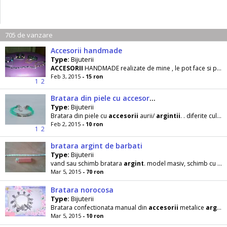
705 de vanzare
Accesorii handmade
Type:
Bijuterii
ACCESORII
HANDMADE realizate de mine , le pot face si pe comanda asa cum doriti, preturile variaza
Feb 3, 2015
- 15 ron
1
2
Bratara din piele cu accesorii aurii/ argintii
Type:
Bijuterii
Bratara din piele cu
accesorii
aurii/
argintii
. . diferite culori si modele. . pretul ei este de 10
Feb 2, 2015
- 10 ron
1
2
bratara argint de barbati
Type:
Bijuterii
vand sau schimb bratara
argint
. model masiv, schimb cu
ac
Mar 5, 2015
- 70 ron
Bratara norocosa
Type:
Bijuterii
Bratara confectionata manual din
accesorii
metalice
argintii
Mar 5, 2015
- 10 ron