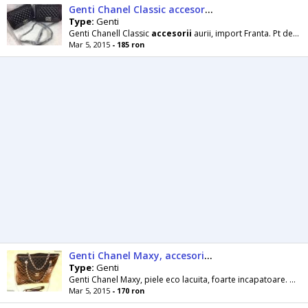
Genti Chanel Classic accesorii argintii
Type:
Genti
Genti Chanell Classic
accesorii
aurii, import Franta. Pt detalii apelati nr afisat.
Mar 5, 2015
- 185 ron
Genti Chanel Maxy, accesorii argintii
Type:
Genti
Genti Chanel Maxy, piele eco lacuita, foarte incapatoare. Disponibila si pe varianta mat si pe alte culori. Pt detalii apelati nr de tel afisat.
Mar 5, 2015
- 170 ron