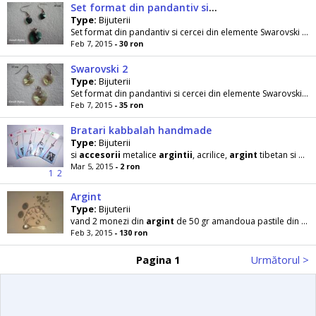
Set format din pandantiv si cercei
Type:
Bijuterii
Set format din pandantiv si cercei din elemente Swarovski verzi si
Feb 7, 2015
- 30 ron
Swarovski 2
Type:
Bijuterii
Set format din pandantivi si cercei din elemente Swarovski galben si
Feb 7, 2015
- 35 ron
Bratari kabbalah handmade
Type:
Bijuterii
si
accesorii
metalice
argintii
, acrilice,
argint
tibetan si
arg
Mar 5, 2015
- 2 ron
1
2
Argint
Type:
Bijuterii
vand 2 monezi din
argint
de 50 gr amandoua pastile din
arg
Feb 3, 2015
- 130 ron
Pagina 1
Următorul >